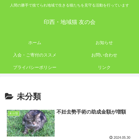
人間の勝手で捨てられ地域で生きる猫たちを見守る活動を行っています
印西・地域猫 友の会
ホーム
お知らせ
入会・ご寄付のススメ
お問い合わせ
プライバシーポリシー
リンク
未分類
不妊去勢手術の助成金額が増額
未分類
2024.05.30